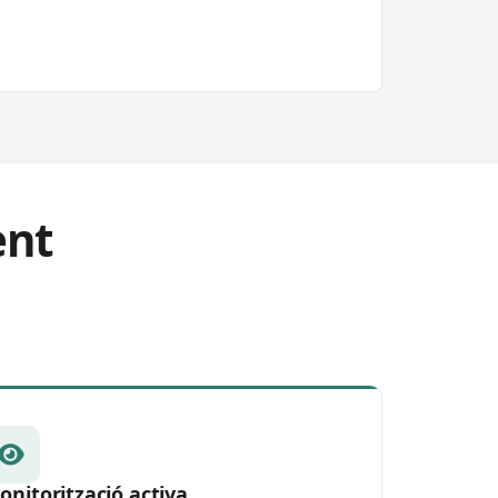
ent
onitorització activa