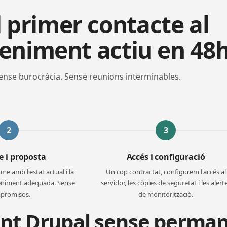
 primer contacte al
niment actiu en 48h
ense burocràcia. Sense reunions interminables.
2
3
e i proposta
Accés i configuració
e amb l'estat actual i la
Un cop contractat, configurem l'accés al
eniment adequada. Sense
servidor, les còpies de seguretat i les alert
promisos.
de monitorització.
t Drupal sense perman