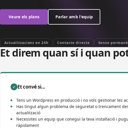
Veure els plans
Parlar amb l'equip
Actualitzacions en 24h
Contacte directe
Sense permanè
Et direm quan sí i quan po
Et convé si...
✓
Tens un Wordpress en producció i no vols gestionar les ac
Has tingut algun problema de seguretat o trencament de
actualització
Necessites un equip que conegui la teva instal·lació i pugu
ràpidament