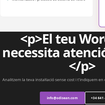
<p>El teu Wor
necessita atenci
</p>
Analitzem la teva instal·lació sense cost i t'indiquem en
info@odisean.com
+34 641 