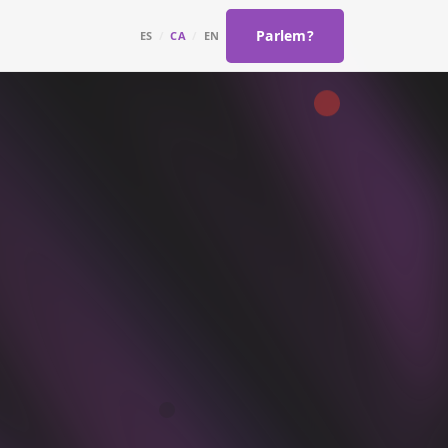
Parlem?
ES
/
CA
/
EN
òpies de
s y copias de
nt Drupal
co continuo
nt Wordpress
es y backups para