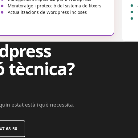
Monitoratge i protecció del sistema de fitxers
Actualitzacions de Wordpress incloses
dpress
ó tècnica?
 quin estat està i què necessita.
47 68 50