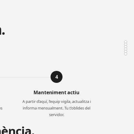
.
4
Manteniment actiu
A partir d’aquí, l’equip vigila, actualitza i
es
informa mensualment. Tu t’oblides del
servidor.
ència.