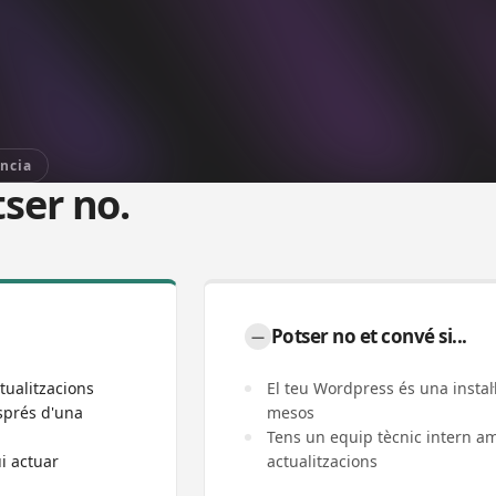
ncia
tser no.
Potser no et convé si...
—
tualitzacions
El teu Wordpress és una instal
sprés d'una
mesos
Tens un equip tècnic intern a
i actuar
actualitzacions