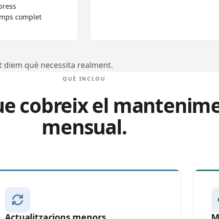
press
temps complet
et diem què necessita realment.
QUÈ INCLOU
que cobreix el mantenim
mensual.
Actualitzacions menors
M