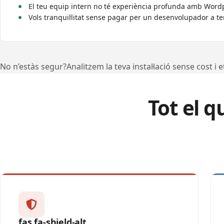
El teu equip intern no té experiència profunda amb Word
Vols tranquil·litat sense pagar per un desenvolupador a 
No n’estàs segur?
Analitzem la teva instal·lació sense cost
i 
Tot el 
fas fa-shield-alt