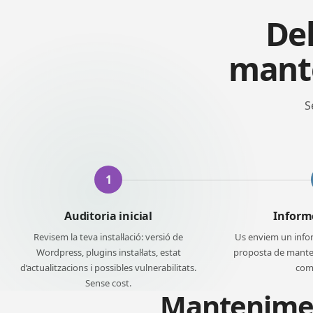
Del
mante
S
1
Auditoria inicial
Inform
Revisem la teva instal·lació: versió de
Us enviem un inform
Wordpress, plugins instal·lats, estat
proposta de mant
d’actualitzacions i possibles vulnerabilitats.
com
Sense cost.
Mantenimen