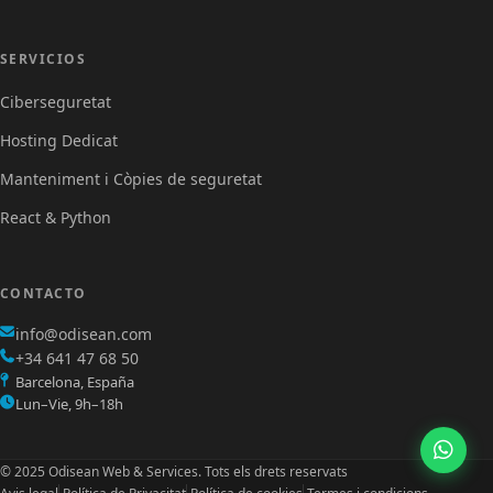
Servicios
SERVICIOS
Ciberseguretat
Hosting Dedicat
Manteniment i Còpies de seguretat
React & Python
CONTACTO
info@odisean.com
+34 641 47 68 50
Barcelona, España
Lun–Vie, 9h–18h
© 2025
Odisean Web & Services
. Tots els drets reservats
Footer menu