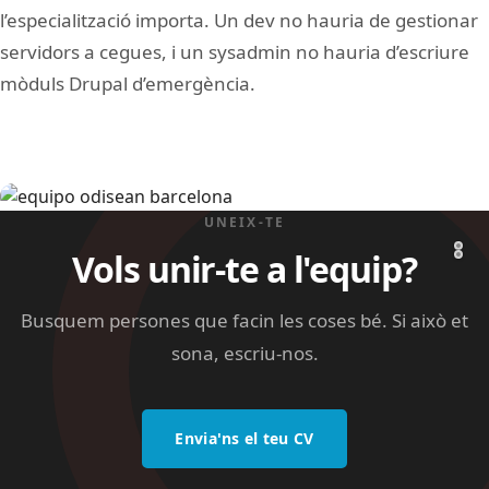
l’especialització importa. Un dev no hauria de gestionar
servidors a cegues, i un sysadmin no hauria d’escriure
mòduls Drupal d’emergència.
Image
UNEIX-TE
Vols unir-te a l'equip?
Busquem persones que facin les coses bé. Si això et
sona, escriu-nos.
Envia'ns el teu CV