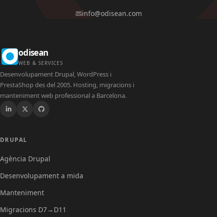
info@odisean.com
odisean
WEB & SERVICES
Desenvolupament Drupal, WordPress i
PrestaShop des del 2005. Hosting, migracions i
manteniment web professional a Barcelona.
Drupal
DRUPAL
Agència Drupal
Desenvolupament a mida
Manteniment
Migracions D7→D11