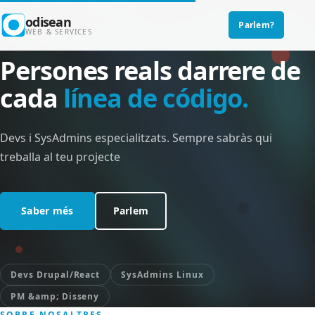
Skip to main content
Inicio
›
Agència &gt; El nostre equip
odisean
Parlem?
Main navigation
WEB & SERVICES
L'EQUIP DARRERE DEL CODI
Persones reals darrere de
cada
línea de código.
Devs i SysAdmins especialitzats. Sempre sabràs qui
treballa al teu projecte
Saber més
Parlem
Devs Drupal/React
SysAdmins Linux
PM &amp; Disseny
SOBRE NOSALTRES