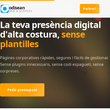
Skip to main content
Inicio
›
Desenvolupament › Webs Corporatives
odisean
Parlem?
Main navigation
WEB & SERVICES
WEBS CORPORATIVES
La teva presència digital
d'alta costura,
sense
plantilles
Pàgines corporatives ràpides, segures i fàcils de gestionar.
Sense plugins innecessaris, sense codi espagueti, sense
sorpreses.
Pedir pressupost