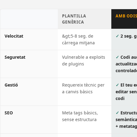
PLANTILLA
AMB ODI
GENÈRICA
Velocitat
&gt;5-8 seg. de
2 seg. g
càrrega mitjana
Seguretat
Vulnerable a exploits
Codi au
de plugins
actualitza
controlad
Gestió
Requereix tècnic per
El teu 
a canvis bàsics
editar sen
codi
SEO
Meta tags bàsics,
Estruct
sense estructura
semàntic
+ metata