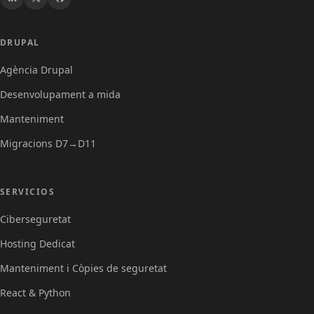
Drupal
DRUPAL
Agència Drupal
Desenvolupament a mida
Manteniment
Migracions D7→D11
Servicios
SERVICIOS
Ciberseguretat
Hosting Dedicat
Manteniment i Còpies de seguretat
React & Python