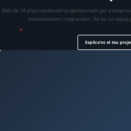
Més de 18 anys construint projectes reals per a emprese
manteniment i migracions. Tot en un equip 
Explica’ns el teu proj