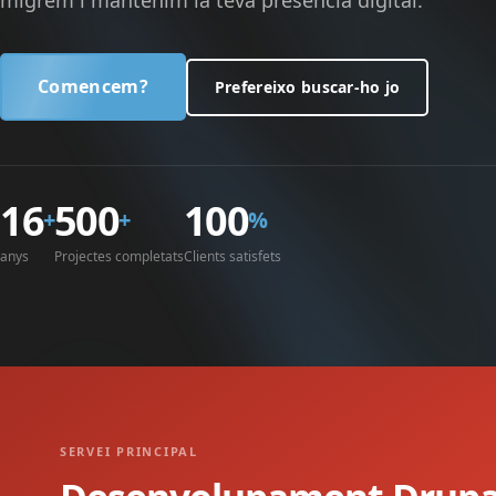
migrem i mantenim la teva presència digital.
Comencem?
Prefereixo buscar-ho jo
16
500
100
+
+
%
anys
Projectes completats
Clients satisfets
SERVEI PRINCIPAL