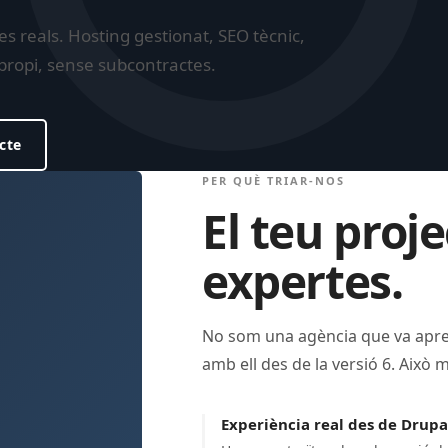
s reals. Hosting gestionat, SEO tècnic,
propi, sense subcontractes.
ecte
PER QUÈ TRIAR-NOS
El teu proj
expertes.
No som una agència que va apr
amb ell des de la versió 6. Això m
Experiència real des de Drupa