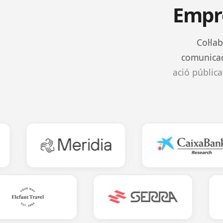
Empre
Col·la
comunicaci
ació pública