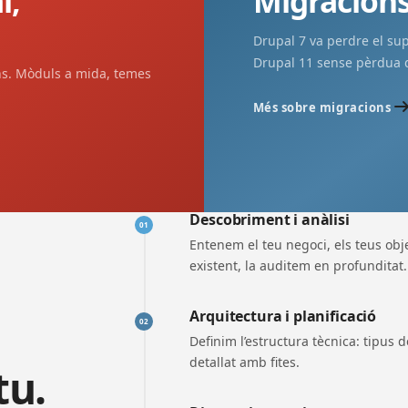
l,
Migracions
Drupal 7 va perdre el supo
Drupal 11 sense pèrdua de
ns. Mòduls a mida, temes
Més sobre migracions
Descobriment i anàlisi
01
Entenem el teu negoci, els teus obje
existent, la auditem en profunditat.
Arquitectura i planificació
02
Definim l’estructura tècnica: tipus 
detallat amb fites.
tu.