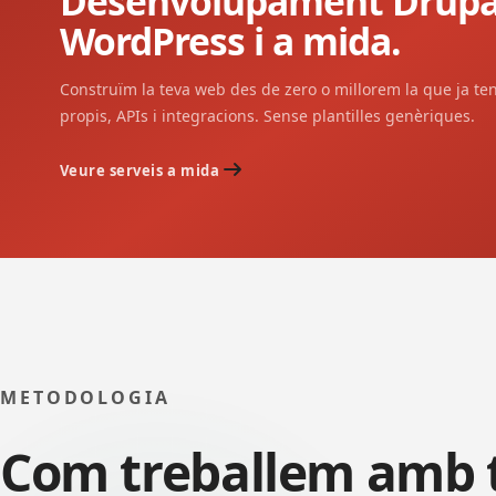
Desenvolupament Drupa
WordPress i a mida.
Construïm la teva web des de zero o millorem la que ja te
propis, APIs i integracions. Sense plantilles genèriques.
Veure serveis a mida
METODOLOGIA
Com treballem amb 