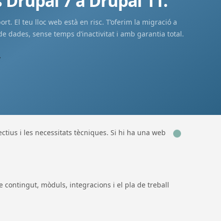
 Drupal 7 a Drupal 11.
rt. El teu lloc web està en risc. T’oferim la migració a
 dades, sense temps d’inactivitat i amb garantia total.
ctius i les necessitats tècniques. Si hi ha una web
de contingut, mòduls, integracions i el pla de treball