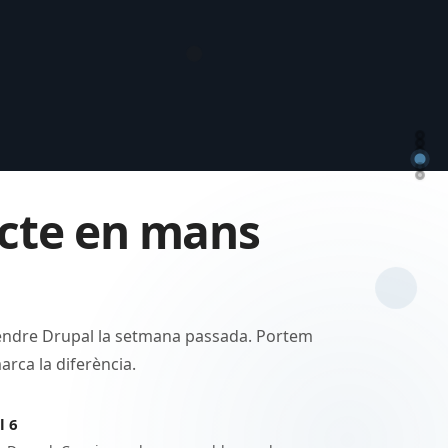
ecte en mans
endre Drupal la setmana passada. Portem
arca la diferència.
l 6