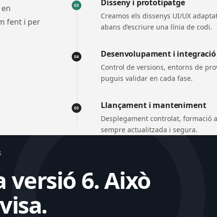
Disseny i prototipatge
03
 en
Creamos els dissenys UI/UX adaptats
 fent i per
abans d’escriure una línia de codi.
Desenvolupament i integració
04
Control de versions, entorns de prov
puguis validar en cada fase.
Llançament i manteniment
05
Desplegament controlat, formació a l
sempre actualitzada i segura.
S
 versió 6. Això
visa.