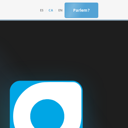
Parlem?
ES
/
CA
/
EN
òpies de
s y copias de
nt Drupal
co continuo
nt Wordpress
es y backups para