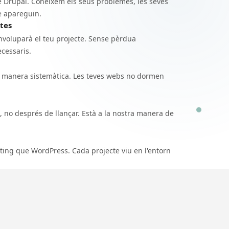
 Drupal. Coneixem els seus problemes, les seves
ue apareguin.
tes
voluparà el teu projecte. Sense pèrdua
ecessaris.
 manera sistemàtica. Les teves webs no dormen
 no després de llançar. Està a la nostra manera de
ting que WordPress. Cada projecte viu en l'entorn