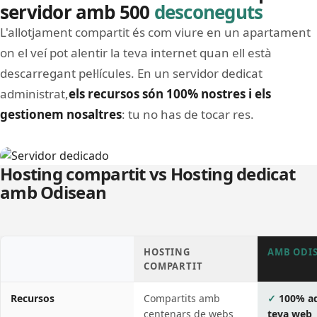
servidor amb 500
desconeguts
L'allotjament compartit és com viure en un apartament
on el veí pot alentir la teva internet quan ell està
descarregant pel·lícules. En un servidor dedicat
administrat,
els recursos són 100% nostres i els
gestionem nosaltres
: tu no has de tocar res.
Image
Hosting compartit vs Hosting dedicat
amb Odisean
HOSTING
AMB ODI
COMPARTIT
Recursos
Compartits amb
100% ad
centenars de webs
teva web