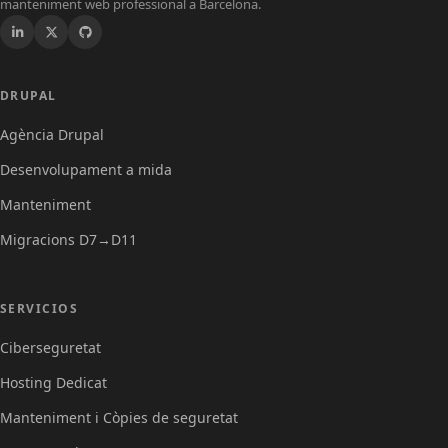
manteniment web professional a Barcelona.
Drupal
DRUPAL
Agència Drupal
Desenvolupament a mida
Manteniment
Migracions D7→D11
Servicios
SERVICIOS
Ciberseguretat
Hosting Dedicat
Manteniment i Còpies de seguretat