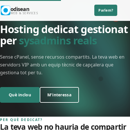
Skip to main content
Inicio
›
Infraestructura › Hosting Dedicat
odisean
Parlem?
Main navigation
WEB & SERVICES
INFRAESTRUCTURA
Hosting dedicat gestionat
per
sysadmins reals
Sense cPanel, sense recursos compartits. La teva web en
servidors VIP amb un equip tècnic de capçalera que
gestiona tot per tu.
Què inclou
M'interessa
PER QUÈ DEDICAT?
La teva web no hauria de compartir