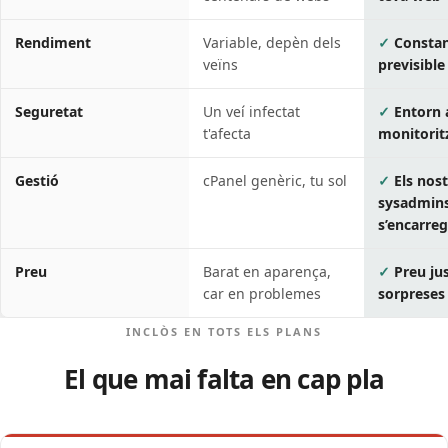
Rendiment
Variable, depèn dels
Constan
veïns
previsible
Seguretat
Un veí infectat
Entorn a
t'afecta
monitorit
Gestió
cPanel genèric, tu sol
Els nos
sysadmin
s’encarre
Preu
Barat en aparença,
Preu ju
car en problemes
sorpreses
INCLÒS EN TOTS ELS PLANS
El que mai falta en cap pla