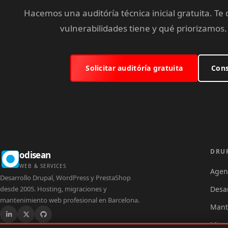
Hacemos una auditóría técnica inicial gratuita. 
vulnerabilidades tiene y qué priorizamos
Solicitar auditóría gratuita
Cons
Dr
DRU
odisean
WEB & SERVICES
Agen
Desarrollo Drupal, WordPress y PrestaShop
desde 2005. Hosting, migraciones y
Desa
mantenimiento web profesional en Barcelona.
Mant
Migr