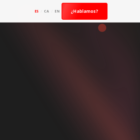
¿Hablamos?
ES
/
CA
/
EN
de
pal
s para