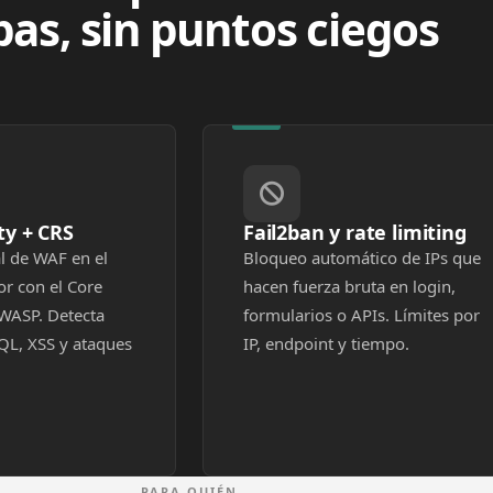
pas, sin puntos ciegos
ty + CRS
Fail2ban y rate limiting
l de WAF en el
Bloqueo automático de IPs que
or con el Core
hacen fuerza bruta en login,
WASP. Detecta
formularios o APIs. Límites por
QL, XSS y ataques
IP, endpoint y tiempo.
PARA QUIÉN