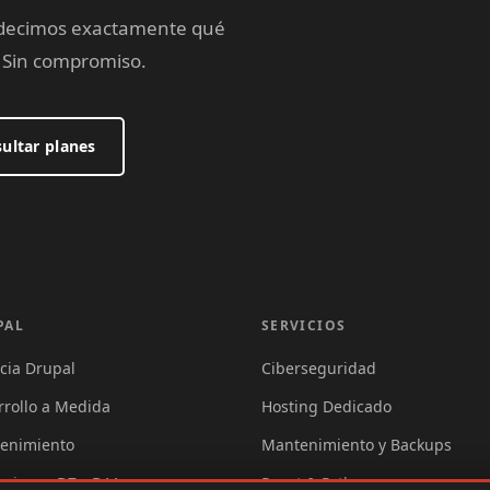
Te decimos exactamente qué
. Sin compromiso.
ultar planes
upal
Servicios
PAL
SERVICIOS
cia Drupal
Ciberseguridad
rrollo a Medida
Hosting Dedicado
enimiento
Mantenimiento y Backups
aciones D7→D11
React & Python