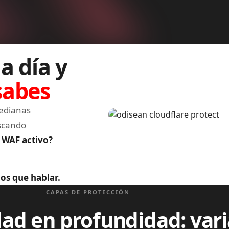
a día y
sabes
medianas
Image
scando
n WAF activo?
os que hablar.
CAPAS DE PROTECCIÓN
ad en profundidad: vari