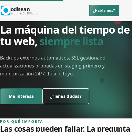
Skip to main content
Inicio
›
Infraestructura › Mantenimiento
odisean
¿Hablamos?
Main navigation
WEB & SERVICES
BACKUPS DE TU WEB
La máquina del tiempo de
tu web,
siempre lista
Backups externos automáticos, SSL gestionado,
actualizaciones probadas en staging primero y
monitorización 24/7. Tú a lo tuyo.
Me interesa
¿Tienes dudas?
POR QUÉ IMPORTA
Las cosas pueden fallar. La pregunta