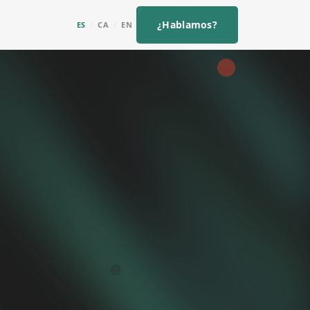
¿Hablamos?
ES
/
CA
/
EN
de
pal
s para