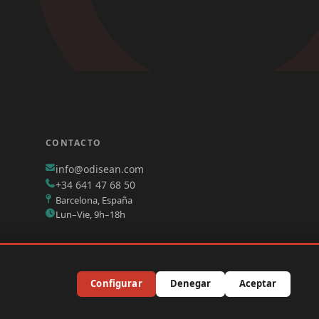
CONTACTO
info@odisean.com
+34 641 47 68 50
Barcelona, España
Lun–Vie, 9h–18h
Configurar
Denegar
Aceptar
menu
lítica de Privacidad
Política de cookies
Términos y condiciones