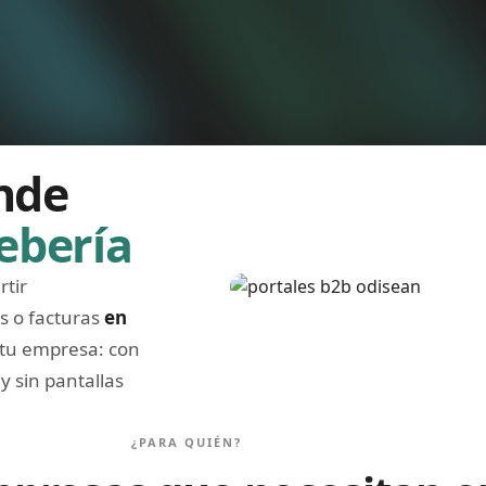
onde
ebería
Image
tir
s o facturas
en
 tu empresa: con
y sin pantallas
¿PARA QUIÉN?