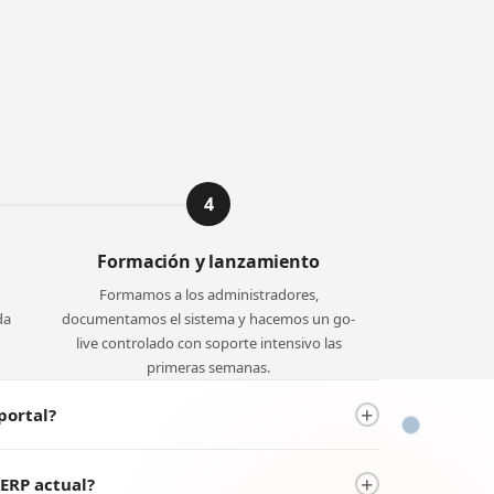
4
Formación y lanzamiento
Formamos a los administradores,
da
documentamos el sistema y hacemos un go-
live controlado con soporte intensivo las
primeras semanas.
portal?
de la complejidad. Los módulos básicos de acceso
ERP actual?
 en 4-6 semanas.