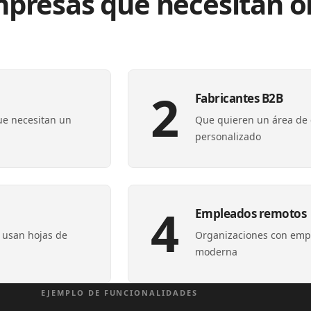
presas que necesitan or
2
Fabricantes B2B
ue necesitan un
Que quieren un área de c
personalizado
4
Empleados remotos
 usan hojas de
Organizaciones con empl
moderna
EJEMPLO DE FUNCIONALIDADES