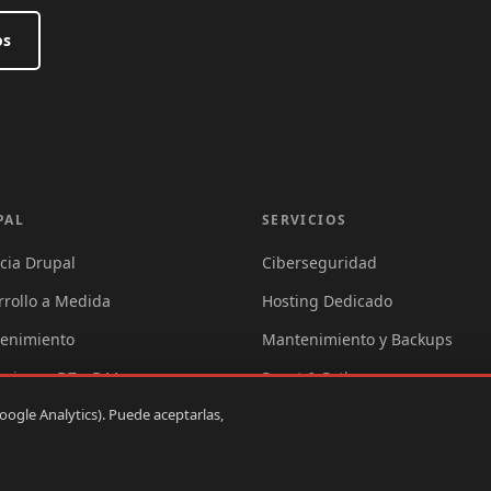
os
upal
Servicios
PAL
SERVICIOS
cia Drupal
Ciberseguridad
rrollo a Medida
Hosting Dedicado
enimiento
Mantenimiento y Backups
aciones D7→D11
React & Python
oogle Analytics). Puede aceptarlas,
Footer 
Aviso legal
Po