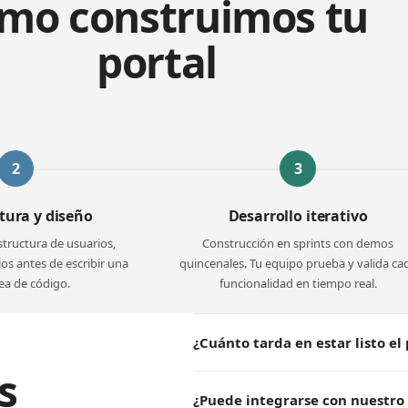
mo construimos tu
portal
2
3
tura y diseño
Desarrollo iterativo
tructura de usuarios,
Construcción en sprints con demos
s antes de escribir una
quincenales. Tu equipo prueba y valida ca
nea de código.
funcionalidad en tiempo real.
¿Cuánto tarda en estar listo el 
s
Entre 8 y 16 semanas dependiendo 
¿Puede integrarse con nuestro 
y gestión documental suelen estar