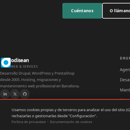
Cuéntanos
O lláman
Dr
DRU
odisean
WEB & SERVICES
Agen
Desarrollo Drupal, WordPress y PrestaShop
desde 2005. Hosting, migraciones y
Desa
mantenimiento web profesional en Barcelona.
Mant
Migr
Usamos cookies propias y de terceros para analizar el uso del sitio (G
rechazarlas o gestionarlas desde “Configuración”.
Política de privacidad
Documentación de cookies
© 2025
Odisean Web & Services
. Todos los derechos reservados.